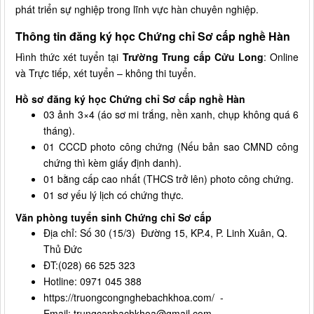
phát triển sự nghiệp trong lĩnh vực hàn chuyên nghiệp.
Thông tin đăng ký học Chứng chỉ Sơ cấp nghề Hàn
Hình thức xét tuyển tại
Trường Trung cấp Cửu Long
: Online
và Trực tiếp, xét tuyển – không thi tuyển.
Hồ sơ đăng ký học Chứng chỉ Sơ cấp nghề Hàn
03 ảnh 3×4 (áo sơ mi trắng, nền xanh, chụp không quá 6
tháng).
01 CCCD photo công chứng (Nếu bản sao CMND công
chứng thì kèm giấy định danh).
01 bằng cấp cao nhất (THCS trở lên) photo công chứng.
01 sơ yếu lý lịch có chứng thực.
Văn phòng tuyển sinh Chứng chỉ Sơ cấp
Địa chỉ: Số 30 (15/3) Đường 15, KP.4, P. Linh Xuân, Q.
Thủ Đức
ĐT:(028) 66 525 323
Hotline: 0971 045 388
https://truongcongnghebachkhoa.com/ -
Email: trungcapbachkhoa@gmail.com