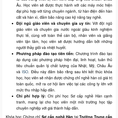
Âu. Học viên sẽ được thực hành với các máy móc hiện
đại phù hợp với từng chuyên ngành, từ hàn điện đến hàn
cắt và hàn xì, đảm bảo nâng cao kỹ năng tay nghề.
Đội ngũ giáo viên và chuyên gia uy tín:
Với đội ngũ
giáo viên và chuyên gia nước ngoài giàu kinh nghiệm
thực tế, cùng với toàn thể cán bộ, nhân viên và giảng
viên tận tâm, học viên sẽ được hướng dẫn bởi những
người thầy giỏi và nhiệt huyết.
Phương pháp đào tạo tiên tiến:
Chương trình đào tạo
áp dụng các phương pháp hiện đại, linh hoạt, tuân thủ
tiêu chuẩn quản lý chất lượng của Nhật, Mỹ, Châu Âu
và
ISO
. Điều này đảm bảo rằng sau khi kết thúc khóa
học, học viên sẽ nhận được chứng chỉ nghề hàn có giá trị
toàn quốc, mở ra cơ hội làm việc tại các công ty lớn với
mức thu nhập hấp dẫn.
Chi phí hợp lý:
Chi phí học Sơ cấp nghề Hàn cạnh
tranh, mang lại cho học viên một môi trường học tập
chuyên nghiệp với giá thành hấp dẫn.
Khóa học Chứng chỉ
Sơ cấp nghề Hàn
tại
Trường Trung cấp