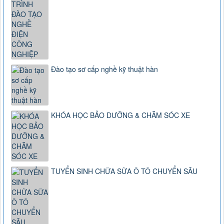
Đào tạo sơ cấp nghề kỹ thuật hàn
KHÓA HỌC BẢO DƯỠNG & CHĂM SÓC XE
TUYỂN SINH CHỮA SỮA Ô TÔ CHUYỂN SÂU