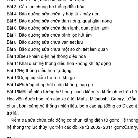
Bài 3
Cấu tạo chung hệ thống điều hòa
Bài 4
Bảo dưỡng sửa chữa ly hợp từ - máy nén
Bài 5
Bảo dưỡng sửa chữa dàn nóng, quạt giàn nóng
Bài 6
Bảo dưỡng sửa chữa dàn lạnh, quạt giàn lạnh
Bài 7
Bảo dưỡng sửa chữa bình lọc hút ẩm
Bài 8
Bảo dưỡng sửa chữa van tiết lưu
Bài 9
Bảo dưỡng sửa chữa một số chi tiết liên quan
Bài 10
Điều khiển điện hệ thống điều hòa
Bài 11
Khái quát hệ thống điều hòa không khí tự động
Bài 12
Hệ thống điều hòa tự động
Bài 13
Dụng cụ kiểm tra rò rỉ khí ga
Bài 14
Phương pháp hút chân không, nạp ga
Bài 15
Một số hiện tượng hư hỏng, cách kiểm tra khắc phục trên hệ
Học viên được học trên các xe ô tô: Matiz, Mitsubshi, Camry…Gồm: 
phun, bơm xăng,hệ thống nhiên liệu, bơm cao áp (động cơ Diezen).
trợ lái.
Kiểm tra sửa chữa các động cơ phun xăng điện tử gồm: Hệ thống E
hệ thống trợ lực thủy lực trên các đời xe từ 2002- 2011 gồm:Camry, 