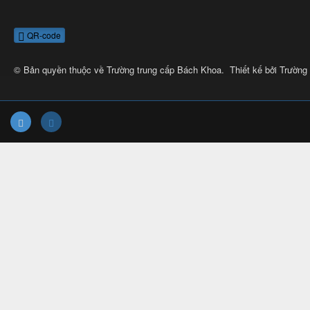
QR-code
© Bản quyền thuộc về
Trường trung cấp Bách Khoa
.
Thiết kế bởi
Trường