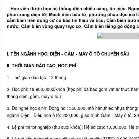
Học viên được học hệ thống điện chiếu sáng, tín hiệu. Nguy
phun xăng điện tử; Mạch điện báo từ, phương pháp đọc mã l
cảm biến trên động cơ có báo tín hiệu về Ecu; Cảm biến bướ
nước; Cảm biến vòng quay trục cơ; Cảm biến tiếng gõ động 
I. TÊN NGÀNH HỌC: ĐIỆN - GẦM - MÁY Ô TÔ CHUYÊN SÂU
II. THỜI GIAN ĐÀO TẠO, HỌC PHÍ
1. Thời gian đào tạo: 12 tháng
2. Học phí: 19,900,000đ/khóa (học phí đã bao gồm vật tư thực hành 
thống điện, gầm, máy ô tô.)
3. Đồ nghề học sinh: Đồng hồ : 350,000; mỏ hản,thiếc,nhựa thông: 
ngành Điện - Điều hòa ô tô: 200,000, giáo trình Gầm - Máy ô tô: 2
4. Lệ phí thi tốt nghiệp (thu cuối khóa): Hệ sơ cấp: 1,000,000, Hệ 
5. Lệ phí cấp bằng cho học viên chưa tốt nghiệp THPT: 2,000,000