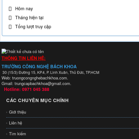
Hôm nay
Tháng hiện tại
Tổng lượt truy cập
THÔNG TIN LIÊN HỆ:
TRƯỜNG CÔNG NGHỆ BÁCH KHOA
30 (15/3) Đường 15, KP.4, P. Linh Xuân, Thủ Đức, TP.HCM
Web: truongcongnghebachkhoa.com.
Gmail: trungcapbachkhoa@gmail.com.
Hotline: 0971 045 388
CÁC CHUYÊN MỤC CHÍNH
Giới thiệu
Liên hệ
Tìm kiếm