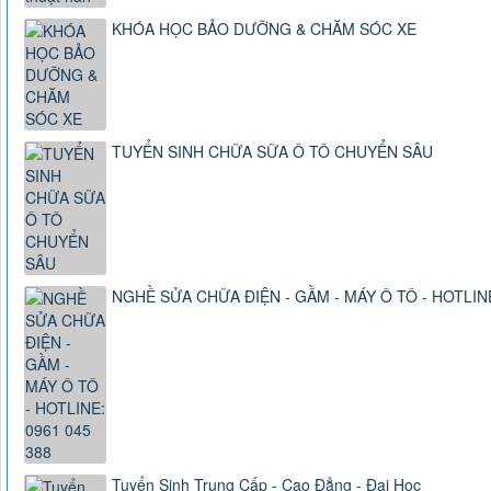
KHÓA HỌC BẢO DƯỠNG & CHĂM SÓC XE
TUYỂN SINH CHỮA SỮA Ô TÔ CHUYỂN SÂU
NGHỀ SỬA CHỮA ĐIỆN - GẦM - MÁY Ô TÔ - HOTLINE
Tuyển Sinh Trung Cấp - Cao Đẳng - Đại Học